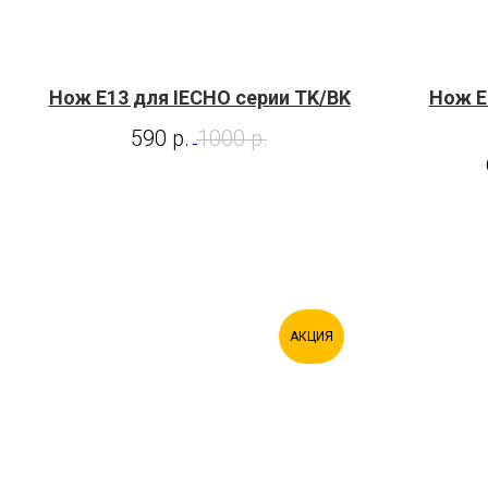
Нож E13 для IECHO серии TK/BK
Нож E
590
р.
1000
р.
АКЦИЯ