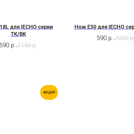
18L для IECHO серии
Нож E50 для IECHO се
TK/BK
590
р.
1000
р
690
р.
1150
р.
АКЦИЯ