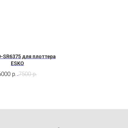
-SR6375 для плоттера
ESKO
6000
р.
7500
р.