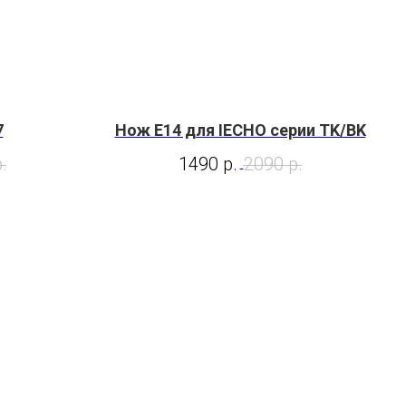
7
Нож E14 для IECHO серии TK/BK
.
1490
р.
2090
р.