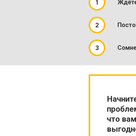
Ждёте
Посто
Сомне
Начните
пробле
что вам
выгодно