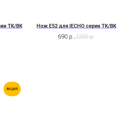
рии TK/BK
Нож E52 для IECHO серии TK/BK
.
690
р.
1200
р.
АКЦИЯ