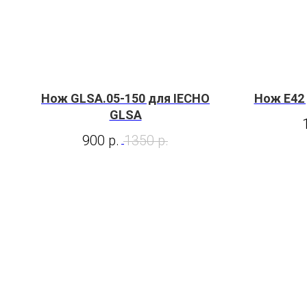
Нож GLSA.05-150 для IECHO
Нож E42 
GLSA
900
р.
1350
р.