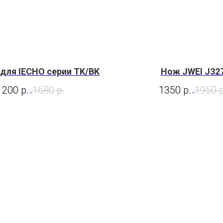
для IECHO серии TK/BK
Нож JWEI J32
1200
р.
1680
р.
1350
р.
1950
р