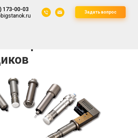
) 173-00-03
Задать вопрос
bigstanok.ru
лоттеров
щиков