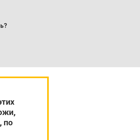
ть?
этих
ожи,
, по