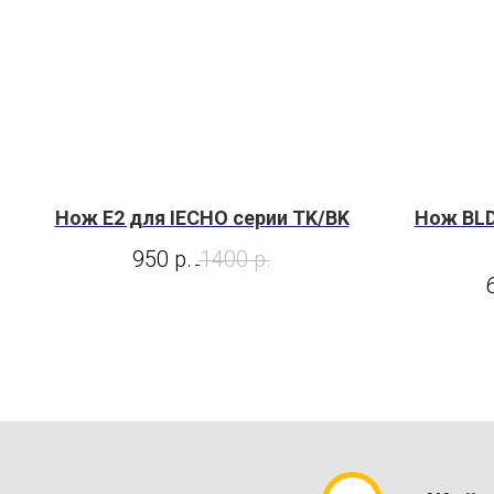
Нож E2 для IECHO серии TK/BK
Нож BLD
950
р.
1400
р.